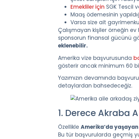
Emekliler için
SGK Tescil 
Maaş ödemesinin yapıldığı
Varsa size ait gayrimenkul
Çalışmayan kişiler örneğin ev 
sponsorun finansal gücünü g
eklenebilir.
Amerika vize başvurusunda
b
gösterir ancak minimum 60 bin
Yazımızın devamında başvuru du
detaylardan bahsedeceğiz.
1. Derece Akraba A
Özellikle
Amerika’da yaşayan o
Bu tür başvurularda geçmiş yu