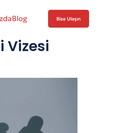
zda
Blog
Bize Ulaşın
i Vizesi