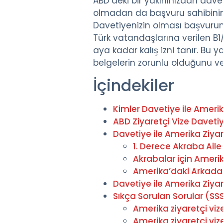
ABD’deki bir yakınınızdan da
olmadan da başvuru sahibinin k
Davetiyenizin olması başvuru
Türk vatandaşlarına verilen B1/B
aya kadar kalış izni tanır. Bu 
belgelerin zorunlu olduğunu ve 
İçindekiler
Kimler Davetiye ile Amerika
ABD Ziyaretçi Vize Davetiy
Davetiye ile Amerika Ziyare
1. Derece Akraba Aile
Akrabalar için Ameri
Amerika’daki Arkadaş
Davetiye ile Amerika Ziya
Sıkça Sorulan Sorular (SS
Amerika ziyaretçi viz
Amerika ziyaretçi vi