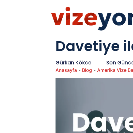
Davetiye il
Gürkan Kökce
Son Günce
Anasayfa
-
Blog
-
Amerika Vize B