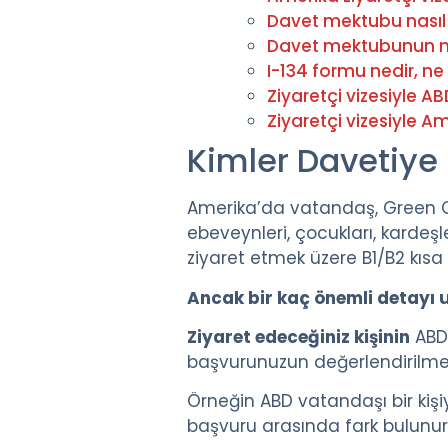
Davet mektubu nasıl y
Davet mektubunun no
I-134 formu nedir, n
Ziyaretçi vizesiyle AB
Ziyaretçi vizesiyle Am
Kimler Davetiye i
Amerika’da vatandaş, Green Ca
ebeveynleri, çocukları, kardeşl
ziyaret etmek üzere B1/B2 kıs
Ancak bir kaç önemli detayı 
Ziyaret edeceğiniz kişinin
ABD’
başvurunuzun değerlendirilmesi
Örneğin ABD vatandaşı bir kişiy
başvuru arasında fark bulunur