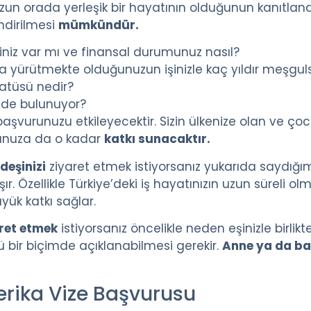
 orada yerleşik bir hayatının olduğunun kanıtlana
ndirilmesi
mümkündür.
iniz var mı ve finansal durumunuz nasıl?
 da yürütmekte olduğunuzun işinizle kaç yıldır meşgu
atüsü nedir?
’de bulunuyor?
başvurunuzu etkileyecektir. Sizin ülkenize olan ve ç
runuza da o kadar
katkı sunacaktır.
eşinizi
ziyaret etmek istiyorsanız yukarıda saydığım
 Özellikle Türkiye’deki iş hayatınızın uzun süreli ol
ük katkı sağlar.
aret etmek
istiyorsanız öncelikle neden eşinizle birli
lü bir biçimde açıklanabilmesi gerekir.
Anne ya da ba
erika Vize Başvurusu