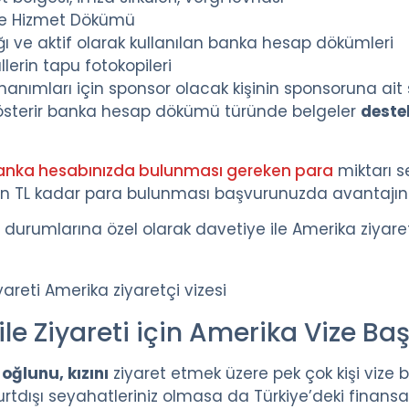
ve Hizmet Dökümü
 ve aktif olarak kullanılan banka hesap dökümleri
lerin tapu fotokopileri
hanımları için sponsor olacak kişinin sponsoruna ait
österir banka hesap dökümü türünde belgeler
deste
anka hesabınızda bulunması gereken para
miktarı s
 TL kadar para bulunması başvurunuzda avantajınıza
rumlarına özel olarak davetiye ile Amerika ziyaretç
ile Ziyareti için Amerika Vize Ba
ğlunu, kızını
ziyaret etmek üzere pek çok kişi viz
rtdışı seyahatleriniz olmasa da Türkiye’deki finan