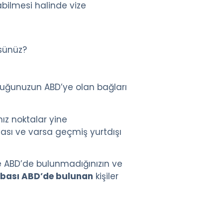
bilmesi halinde vize
lsünüz?
ocuğunuzun ABD’ye olan bağları
ız noktalar yine
ması ve varsa geçmiş yurtdışı
kte ABD’de bulunmadığınızın ve
bası ABD’de bulunan
kişiler