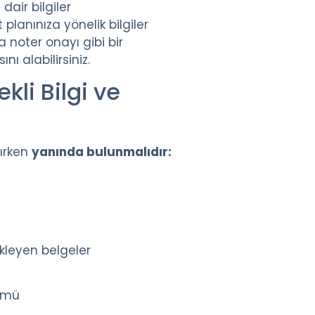
air bilgiler
planınıza yönelik bilgiler
 noter onayı gibi bir
nı alabilirsiniz.
kli Bilgi ve
lırken
yanında bulunmalıdır:
kleyen belgeler
kümü