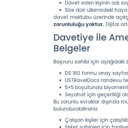
Davet eden kişinin adı soy
Size dair ülkenizdeki haya
davet mektubu üzerinde açıkça b
zorunluluğu yoktur.
Dijital or
Davetiye ile Amer
Belgeler
Başvuru sahibi için aşağıdaki
DS 160 formu onay sayfası
USTRavelDocs randevu te
5×5 boyutunda biyometri
Seyahat için geçerliliği o
Bu zorunlu evraklar dışında m
bulundurabilirsiniz:
Çalışan kişiler için çalış
Şirket sahipleri için faaliy