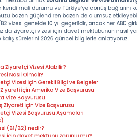
vet mektubu almak
zorunlu değildir
ve vize almanızı
endi mali durumu ve Türkiye’ye dönüş bağlarını kanı
nuzu bazen güçlendiren bazen de olumsuz etkileyebi
2 vizesi genelde 10 yıl geçerlidir, ancak her ABD giriş
yazıda ziyaretçi vizesi için davet mektubunun nasıl ya
kalış sürelerini 2026 güncel bilgilerle anlatıyoruz.
 Ziyaretçi Vizesi Alabilir?
esi Nasıl Olmalı?
tçi Vizesi için Gerekli Bilgi ve Belgeler
 Ziyareti için Amerika Vize Başvurusu
ka Vize Başvurusu
 Ziyareti için Vize Başvurusu
retçi Vizesi Başvurusu Aşamaları
S)
esi (B1/B2) nedir?
zesi için davet mektubu zorunlu mu?