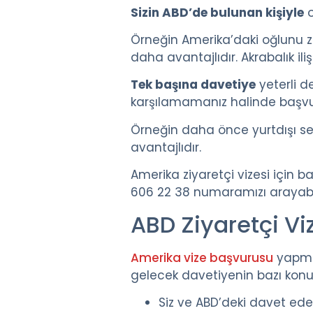
Sizin ABD’de bulunan kişiyle
o
Örneğin Amerika’daki oğlunu zi
daha avantajlıdır. Akrabalık il
Tek başına davetiye
yeterli de
karşılamamanız halinde başv
Örneğin daha önce yurtdışı se
avantajlıdır.
Amerika ziyaretçi vizesi için ba
606 22 38 numaramızı arayabil
ABD Ziyaretçi Vi
Amerika vize başvurusu
yapmak
gelecek davetiyenin bazı konul
Siz ve ABD’deki davet eden 