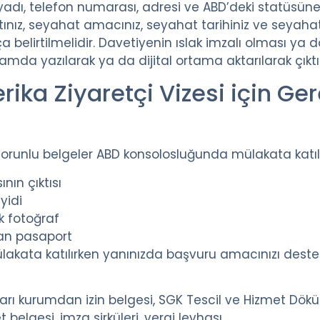
adı, telefon numarası, adresi ve ABD’deki statüsüne d
tınız, seyahat amacınız, seyahat tarihiniz ve seyahat 
elirtilmelidir. Davetiyenin ıslak imzalı olması ya da
tamda yazılarak ya da dijital ortama aktarılarak çıktısı
ika Ziyaretçi Vizesi için Gere
 zorunlu belgeler ABD konsolosluğunda mülakata katı
nın çıktısı
yidi
k fotoğraf
lan pasaport
ülakata katılırken yanınızda başvuru amacınızı deste
tıkları kurumdan izin belgesi, SGK Tescil ve Hizmet Dö
et belgesi, imza sirküleri, vergi levhası