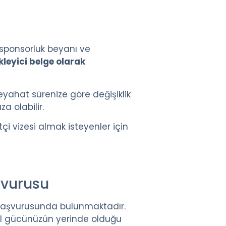
 sponsorluk beyanı ve
kleyici belge olarak
eyahat sürenize göre değişiklik
 olabilir.
i vizesi almak isteyenler için
şvurusu
e başvurusunda bulunmaktadır.
sal gücünüzün yerinde olduğu