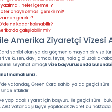
azılmalı, neler içermeli?
ter onaylı olması gerekir mi?
e zaman gerekir?
D’de ne kadar kalınabilir?
erika’da çalışılabilir mi?
le Amerika Ziyaretçi Vizesi A
rd sahibi olan ya da göçmen olmayan bir vize türü i
eri ve kuzen, dayı, amca, teyze, hala gibi uzak akrab
a süreli seyahat amaçlı
vize başvurusunda bulunabil
unutmamalısınız.
de vatandaş, Green Card sahibi ya da geçici sürel
nde etkilidir.
e yapılacak ziyaret için başvuru ile geçici süreli bul
. ABD vatandaşı kişiye yapılacak ziyaret bu noktada 