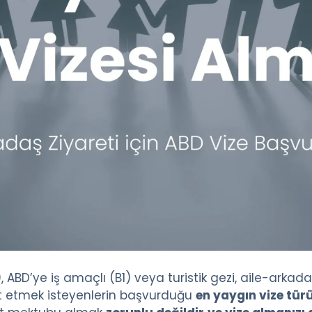
, ABD’ye iş amaçlı (B1) veya turistik gezi, aile-arkadaş
at etmek isteyenlerin başvurduğu
en yaygın vize tür