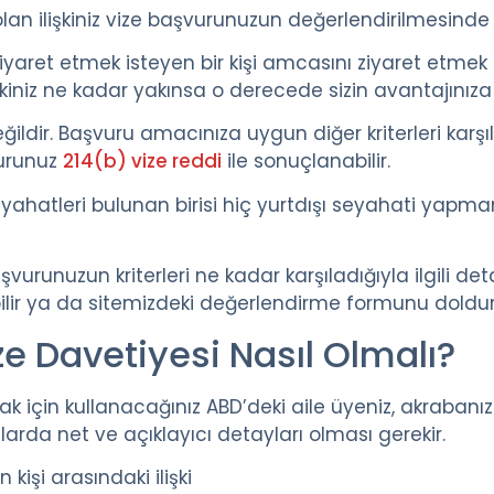
lan ilişkiniz vize başvurunuzun değerlendirilmesinde 
yaret etmek isteyen bir kişi amcasını ziyaret etmek i
işkiniz ne kadar yakınsa o derecede sizin avantajınıza 
ğildir. Başvuru amacınıza uygun diğer kriterleri karşılıy
urunuz
214(b) vize reddi
ile sonuçlanabilir.
yahatleri bulunan birisi hiç yurtdışı seyahati yapma
şvurunuzun kriterleri ne kadar karşıladığıyla ilgili de
ir ya da sitemizdeki değerlendirme formunu doldurab
ze Davetiyesi Nasıl Olmalı?
 için kullanacağınız ABD’deki aile üyeniz, akrabanı
arda net ve açıklayıcı detayları olması gerekir.
kişi arasındaki ilişki