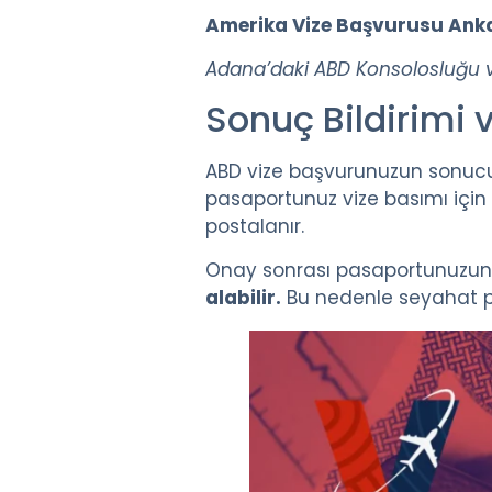
Amerika Vize Başvurusu Ank
Adana’daki ABD Konsolosluğu v
Sonuç Bildirimi 
ABD vize başvurunuzun sonucu m
pasaportunuz vize basımı için s
postalanır.
Onay sonrası pasaportunuzun t
alabilir.
Bu nedenle seyahat pla