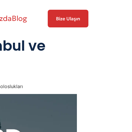
zda
Blog
Bize Ulaşın
nbul ve
loslukları