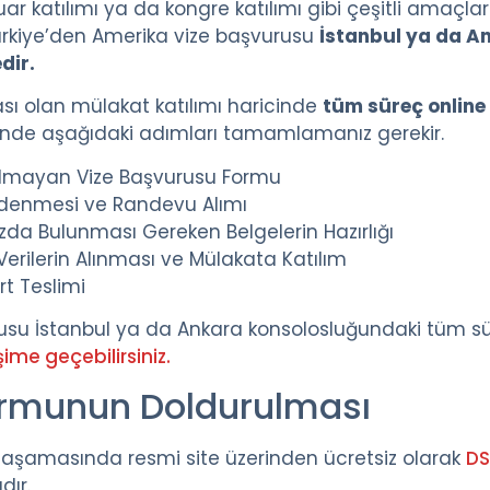
 fuar katılımı ya da kongre katılımı gibi çeşitli amaçlar
ürkiye’den Amerika vize başvurusu
İstanbul ya da A
dir.
ı olan mülakat katılımı haricinde
tüm süreç onlin
inde aşağıdaki adımları tamamlamanız gerekir.
lmayan Vize Başvurusu Formu
Ödenmesi ve Randevu Alımı
da Bulunması Gereken Belgelerin Hazırlığı
Verilerin Alınması ve Mülakata Katılım
rt Teslimi
rusu İstanbul ya da Ankara konsolosluğundaki tüm sür
işime geçebilirsiniz.
ormunun Doldurulması
 aşamasında resmi site üzerinden ücretsiz olarak
DS
dır.