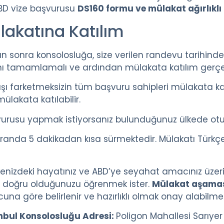
ABD vize başvurusu
DS160 formu ve mülakat ağırlıklı
lakatına Katılım
onra konsolosluğa, size verilen randevu tarihinde 
ını tamamlamalı ve ardından mülakata katılım gerçekl
şı farketmeksizin tüm başvuru sahipleri mülakata ka
ülakata katılabilir.
vurusu yapmak istiyorsanız bulunduğunuz ülkede oturu
randa 5 dakikadan kısa sürmektedir. Mülakatı Türkçe 
izdeki hayatınız ve ABD’ye seyahat amacınız üzerin
 doğru olduğunuzu öğrenmek ister.
Mülakat aşaması
una göre belirlenir ve hazırlıklı olmak onay alabilm
nbul Konsolosluğu Adresi:
Poligon Mahallesi Sarıye