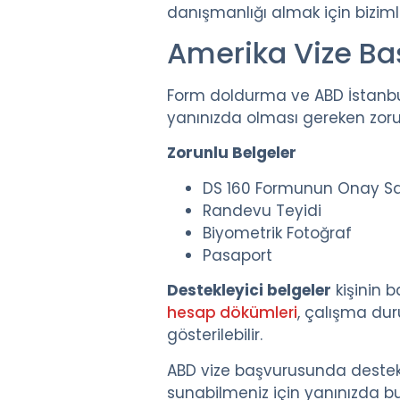
danışmanlığı almak için bizimle
Amerika Vize Baş
Form doldurma ve ABD İstanb
yanınızda olması gereken zorun
Zorunlu Belgeler
DS 160 Formunun Onay Say
Randevu Teyidi
Biyometrik Fotoğraf
Pasaport
Destekleyici belgeler
kişinin 
hesap dökümleri
, çalışma du
gösterilebilir.
ABD vize başvurusunda destekl
sunabilmeniz için yanınızda bu