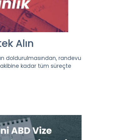
ek Alın
zun doldurulmasından, randevu
t takibine kadar tüm süreçte