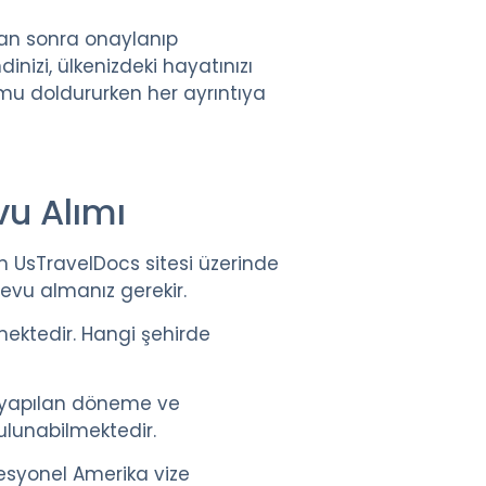
tan sonra onaylanıp
nizi, ülkenizdeki hayatınızı
u doldururken her ayrıntıya
u Alımı
 UsTravelDocs sitesi üzerinde
vu almanız gerekir.
mektedir. Hangi şehirde
yapılan döneme ve
bulunabilmektedir.
esyonel Amerika vize