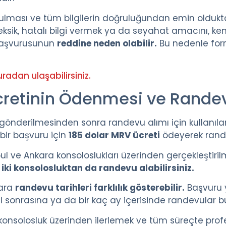
rulması ve tüm bilgilerin doğruluğundan emin olduk
sik, hatalı bilgi vermek ya da seyahat amacını, kendi
başvurusunun
reddine neden olabilir.
Bu nedenle form
radan ulaşabilirsiniz.
cretinin Ödenmesi ve Randev
nderilmesinden sonra randevu alımı için kullanılan
bir başvuru için
185 dolar MRV ücreti
ödeyerek rande
l ve Ankara konsoloslukları üzerinden gerçekleştiril
 iki konsolosluktan da randevu alabilirsiniz.
kara
randevu tarihleri farklılık gösterebilir.
Başvuru 
yıl sonrasına ya da bir kaç ay içerisinde randevular 
 konsolosluk üzerinden ilerlemek ve tüm süreçte prof