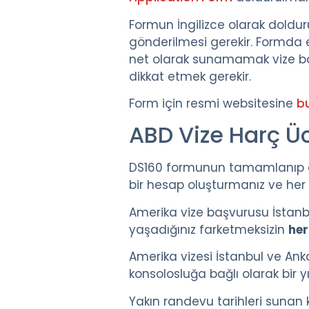
Formun İngilizce olarak doldu
gönderilmesi gerekir. Formda ek
net olarak sunamamak vize 
dikkat etmek gerekir.
Form için resmi websitesine
bu
ABD Vize Harç Ü
DS160 formunun tamamlanıp gö
bir hesap oluşturmanız ve her 
Amerika vize başvurusu İstanbu
yaşadığınız farketmeksizin
her
Amerika vizesi İstanbul ve An
konsolosluğa bağlı olarak bir 
Yakın randevu tarihleri sunan